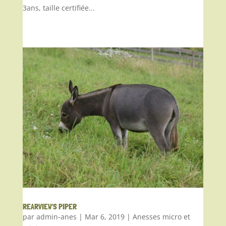
3ans, taille certifiée...
REARVIEW’S PIPER
par
admin-anes
|
Mar 6, 2019
|
Anesses micro et