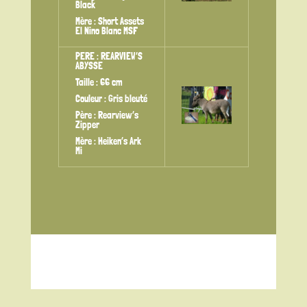
Black
Mère : Short Assets
El Nino Blanc MSF
PERE : REARVIEW’S
ABYSSE
Taille : 66 cm
Couleur : Gris bleuté
Père : Rearview’s
Zipper
Mère : Heiken’s Ark
Mi