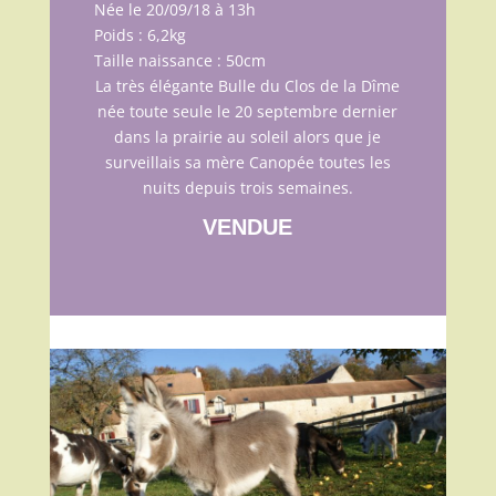
Née le 20/09/18 à 13h
Poids : 6,2kg
Taille naissance : 50cm
La très élégante Bulle du Clos de la Dîme
née toute seule le 20 septembre dernier
dans la prairie au soleil alors que je
surveillais sa mère Canopée toutes les
nuits depuis trois semaines.
VENDUE