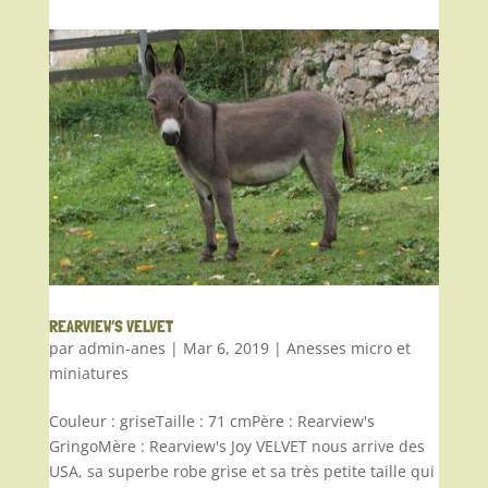
REARVIEW’S VELVET
par
admin-anes
|
Mar 6, 2019
|
Anesses micro et
miniatures
Couleur : griseTaille : 71 cmPère : Rearview's
GringoMère : Rearview's Joy VELVET nous arrive des
USA, sa superbe robe grise et sa très petite taille qui