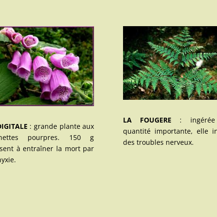
LA FOUGERE
: ingérée
DIGITALE
: grande plante aux
quantité importante, elle i
chettes pourpres. 150 g
des troubles nerveux.
isent à entraîner la mort par
yxie.