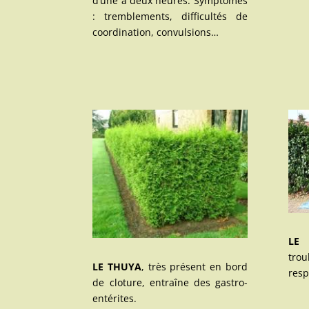
d’une à deux heures. Symptômes
: tremblements, difficultés de
coordination, convulsions…
LE 
trou
LE THUYA
, très présent en bord
resp
de cloture, entraîne des gastro-
entérites.