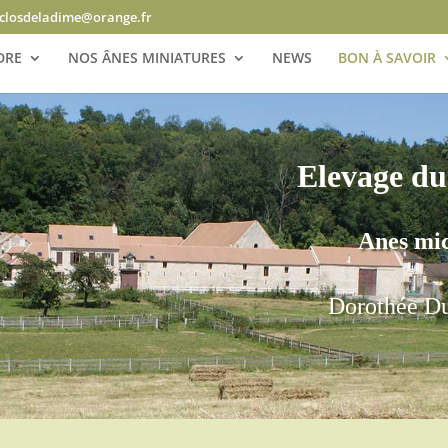
closdeladime@orange.fr
DRE
NOS ÂNES MINIATURES
NEWS
BON À SAVOIR
Elevage du
Anes mic
Dorothée D