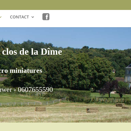
CONTACT
 clos de la Dîme
ro miniatures
uwer - 0607655590