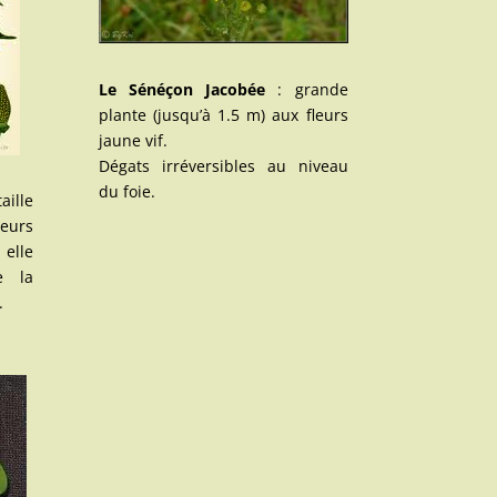
Le Sénéçon Jacobée
: grande
plante (jusqu’à 1.5 m) aux fleurs
jaune vif.
Dégats irréversibles au niveau
du foie.
lle
leurs
 elle
e la
.