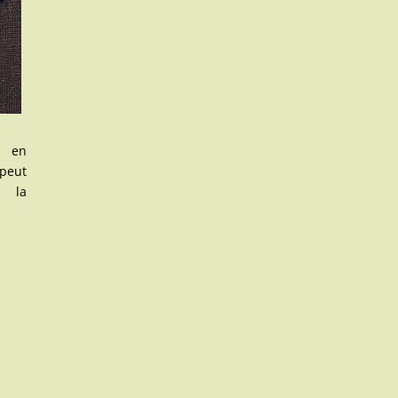
 en
peut
 la