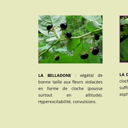
LA 
LA BELLADONE
: végétal de
clo
bonne taille aux fleurs violacées
suff
en forme de cloche (pousse
asph
surtout en altitude).
Hyperexcitabilité, convulsions.