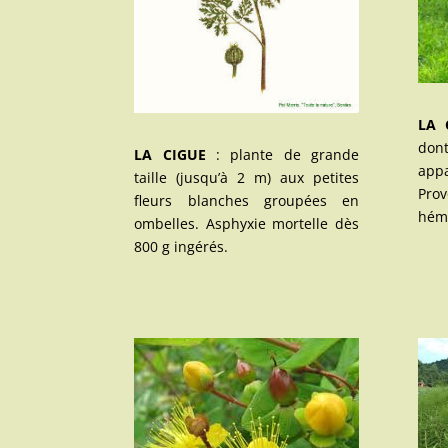
LA 
do
LA CIGUE
: plante de grande
appa
taille (jusqu’à 2 m) aux petites
Prov
fleurs blanches groupées en
hémo
ombelles. Asphyxie mortelle dès
800 g ingérés.